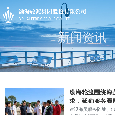
新闻资讯
渤海轮渡围绕海
求，延伸服务圈层
建设海员服务阵地、出
工幸福感