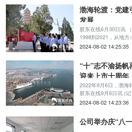
渤海轮渡：党建
发展
胶东在线6月30日讯 
1998到2021，从
“船舶航行到哪里，党
2024-08-02 14:25:35
党的领导融入公司治理
多年凤凰涅槃的...
“十”志不渝扬帆
迎来上市十周年
2022年9月6日，渤
胶东在线9月6日讯 (记
洪言 石泽鑫)9月6日
2024-08-02 14:23:36
滚运输企业——渤海
迎来挂牌上市10周...
公司举办庆“八一