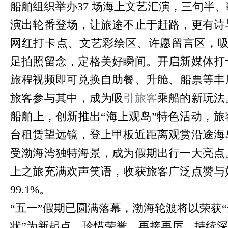
船舶组织举办37 场海上文艺汇演，三句半
演出轮番登场，让旅途不止于赶路，更有诗
网红打卡点、文艺彩绘区、许愿留言区，吸
足拍照留念，定格美好瞬间。开启新媒体打
旅程视频即可兑换自助餐、升舱、船票等丰厚
旅客参与其中，成为吸
引旅客
乘船的新玩法
船舶上，创新推出“海上观岛”特色活动，
台租赁望远镜，登上甲板近距离观赏沿途海
受渤海湾独特海景，成为假期出行一大亮点
上之旅充满欢声笑语，收获旅客广泛点赞与
99.1%。
“五一”假期已圆满落幕，渤海轮渡将以荣获
状”为新起点，珍惜荣誉、再接再厉，持续