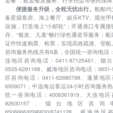
套餐”，配套银发服务、行李托运等便民保障
便捷服务升级，全程无忧出行。
船舶均
备星级客房、海上餐厅、娱乐KTV、观光
设施，打造海上“小邮轮”；开通港口专属
存、“银发、儿童”畅行绿色通道等服务；
证件快速购票、检票，实现高效疏港、登船
咨询服务热线共有6条，全国统一咨询电话：40
连地区咨询电话：0411-87125451、
0535-6291168、威海地区咨询电话：0631-
区咨询电话：0411-62680798、蓬莱地区
6509071；中远海运客运24小时咨询服务
统一咨询电话：4006361919、大连地区
82630157、烟台地区咨询电
6506666/6596830/6741128、威海地