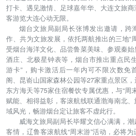
打卡、遇见激情、足球嘉年华、大连文旅商
客游览大连心动无限。
烟台文旅局副局长张博发出邀请，跨
作、共为文旅发展，依托两航推出的三地“
受烟台海洋文化、品尝鲁菜美味、参观秦始
酒庄、北极星钟表等，烟台市推出重点民生
游卡”，购卡激活后一年内可不限次数免
阁、昆嵛山国家森林公园等27家重点景区
东方海天等75家住宿餐饮专属优惠，与“周
赋能、相得益彰，客滚航线联通渤海南北、
域风光，畅游烟台定让旅客不虚此行。
威海文旅局副局长毕耀文信心满满，潮
客情，辽鲁客滚航线“周末游”活动，必将