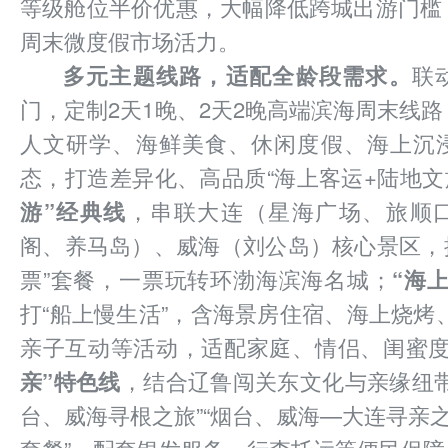
等级舱位半价优惠，大幅降低跨城出游门槛
周末微度假市场活力。
多元主题线路，适配全龄段需求。
联
门，定制2天1晚、2天2晚高端滨海周末线
人文研学、海鲜美食、休闲度假、海上沉
态，打造差异化、高品质“海上客运+陆地文
游”经典线
，串联大连（星海广场、旅顺
阁、养马岛）、威海（刘公岛）核心景区，
票”套餐，一票玩转环渤海滨海名城；
“海
打“船上慢生活”，含海景房住宿、海上烧烤
亲子互动等活动，适配家庭、情侣、闺蜜
亲”特色线
，结合辽鲁闯关东文化与亲缘纽带
台、威海寻根之旅”“烟台、威海—大连寻亲之