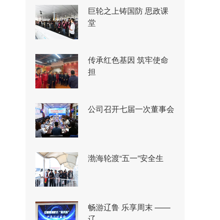
巨轮之上铸国防 思政课
堂
传承红色基因 筑牢使命
担
公司召开七届一次董事会
渤海轮渡“五一”安全生
畅游辽鲁 乐享周末 ——
辽