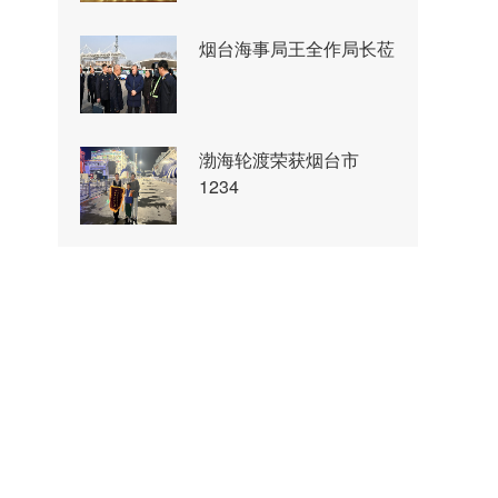
烟台海事局王全作局长莅
渤海轮渡荣获烟台市
1234