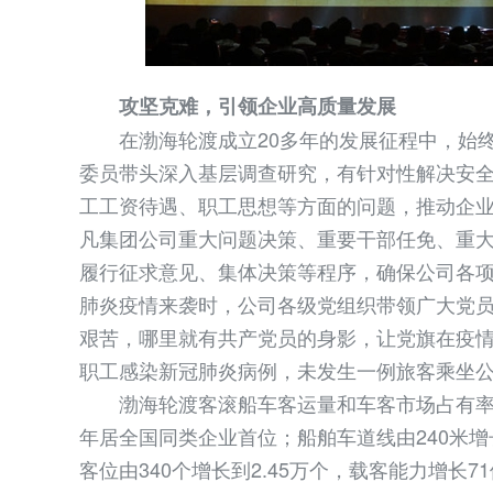
攻坚克难，引领企业高质量发展
在渤海轮渡成立20多年的发展征程中，始终
委员带头深入基层调查研究，有针对性解决安
工工资待遇、职工思想等方面的问题，推动企业
凡集团公司重大问题决策、重要干部任免、重
履行征求意见、集体决策等程序，确保公司各项
肺炎疫情来袭时，公司各级党组织带领广大党
艰苦，哪里就有共产党员的身影，让党旗在疫
职工感染新冠肺炎病例，未发生一例旅客乘坐
渤海轮渡客滚船车客运量和车客市场占有率、
年居全国同类企业首位；船舶车道线由240米增长
客位由340个增长到2.45万个，载客能力增长7