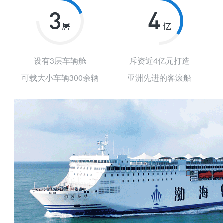
设有3层车辆舱
斥资近4亿元打造
可载大小车辆300余辆
亚洲先进的客滚船