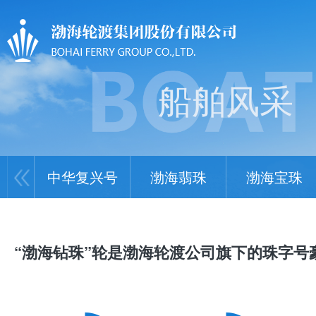
船舶风采
中华复兴号
渤海翡珠
渤海宝珠
“渤海钻珠”轮是渤海轮渡公司旗下的珠字号